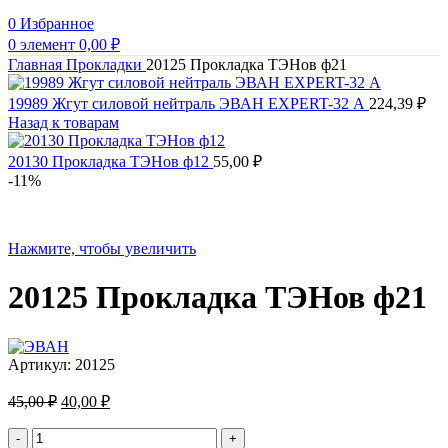
0
Избранное
0
элемент
0,00
₽
Главная
Прокладки
20125 Прокладка ТЭНов ф21
19989 Жгут силовой нейтраль ЭВАН EXPERT-32 А
224,39
₽
Назад к товарам
20130 Прокладка ТЭНов ф12
55,00
₽
-11%
Нажмите, чтобы увеличить
20125 Прокладка ТЭНов ф21
Артикул:
20125
Первоначальная
Текущая
45,00
₽
40,00
₽
цена
цена:
составляла
Количество
40,00 ₽.