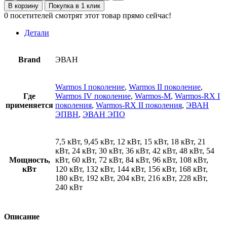
товара
45,00 ₽.
В корзину
Покупка в 1 клик
20125
0
посетителей смотрят этот товар прямо сейчас!
Прокладка
ТЭНов
Детали
ф21
Brand
ЭВАН
Warmos I поколение
,
Warmos II поколение
,
Где
Warmos IV поколение
,
Warmos-M
,
Warmos-RX I
применяется
поколения
,
Warmos-RX II поколения
,
ЭВАН
ЭПВН
,
ЭВАН ЭПО
7,5 кВт, 9,45 кВт, 12 кВт, 15 кВт, 18 кВт, 21
кВт, 24 кВт, 30 кВт, 36 кВт, 42 кВт, 48 кВт, 54
Мощность,
кВт, 60 кВт, 72 кВт, 84 кВт, 96 кВт, 108 кВт,
кВт
120 кВт, 132 кВт, 144 кВт, 156 кВт, 168 кВт,
180 кВт, 192 кВт, 204 кВт, 216 кВт, 228 кВт,
240 кВт
Описание