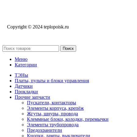
Copyright © 2024 teplopoisk.ru
Поиск
Меню
Категории
ТЭНы
Платы, пульты и блоки управления
Датчики
Прокладки
Прочие запчасти
Пускатели, контакторы
Элементы корпуса, крепёж
Жгуты, шнуры, провода
Клеммные блоки, колодки, перемычки
Элементы трубопровода
Предохранители
Кнопки, лампы, выключатели