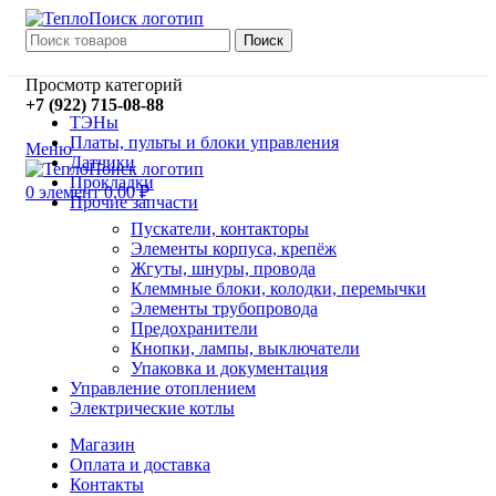
Поиск
Просмотр категорий
+7 (922) 715-08-88
ТЭНы
Платы, пульты и блоки управления
Меню
Датчики
Прокладки
0
элемент
0,00
₽
Прочие запчасти
Пускатели, контакторы
Элементы корпуса, крепёж
Жгуты, шнуры, провода
Клеммные блоки, колодки, перемычки
Элементы трубопровода
Предохранители
Кнопки, лампы, выключатели
Упаковка и документация
Управление отоплением
Электрические котлы
Магазин
Оплата и доставка
Контакты