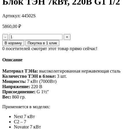
Блок ТЭН 7кВт, 220В G1 1/2
Артикул:
44502S
5860,00
₽
Количество
товара
В корзину
Покупка в 1 клик
Блок
0
посетителей смотрят этот товар прямо сейчас!
ТЭН
7кВт,
Описание
220В
G1
Материал ТЭНа:
высоколегированная нержавеющая сталь
1/2
Количество ТЭН в блоке:
3 шт.
Мощность:
7 кВт (7000Вт)
Напряжение:
220 В
Присоединение:
G 1½″
Вес:
860 гр.
Применяется в моделях:
Next 7 кВт
С2 – 7
Novator 7 кВт