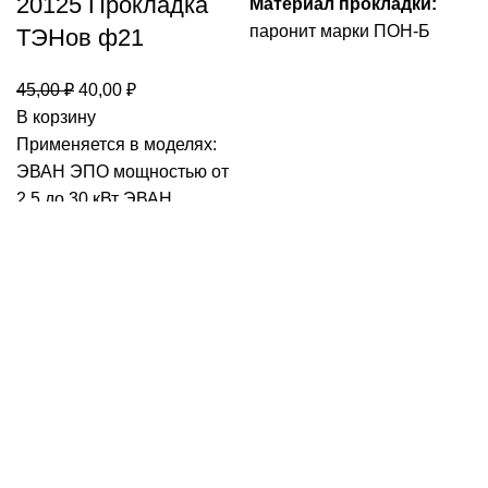
20125 Прокладка
Материал прокладки:
паронит марки ПОН-Б
ТЭНов ф21
Первоначальная
Текущая
45,00
₽
40,00
₽
цена
цена:
В корзину
составляла
40,00 ₽.
Применяется в моделях:
45,00 ₽.
ЭВАН ЭПО мощностью от
2.5 до 30 кВт ЭВАН
Профессионал ЭПО
мощностью от 36 до 240
кВт
21097 Крышка
21098 Крышка
Warmos 36-60 кВт
ЭВАН для Warmos
7,5-30 (3 мм;
1285,00
₽