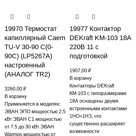
19970 Термостат
19977 Контактор
капиллярный Caem
DEKraft KM-103 18А
TU-V 30-90 C(0-
220В 11 с
90C) (LP5267A)
подготовкой
настроенный
1907,00
₽
(АНАЛОГ TR2)
В корзину
Контакторы DEKraft
3260,00
₽
КМ-103 с типоразмерами
В корзину
18А оснащены двумя
Применяется в моделях:
встроенными контактами
ЭВАН ЭПО мощностью 2.5
1НО+1НЗ, что
кВт ЭВАН С1 мощностью
существенно расширяет
от 7.5 до 30 кВт ЭВАН
возможности
Warmos мощностью от