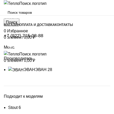
Просмотр категорий
Поиск
МАГАЗИН
ОПЛАТА И ДОСТАВКА
КОНТАКТЫ
0
Избранное
+7 (922) 715-08-88
0
элемент
0,00
₽
Магазин
Меню
Производитель
0
элемент
0,00
₽
ЭВАН
ЭВАН
28
Подходит к моделям
Stout
6