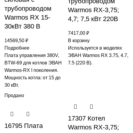
трубопроводом
трубопроводом
Warmos RX-3,75;
Warmos RX 15-
4,7; 7,5 кВт 220В
30кВт 380 В
7417,00
₽
14569,50
₽
В корзину
Подробнее
Используется в моделях
Плата управления 380V,
ЭВАН Warmos RX 3.75, 4.7,
BTW-69 для котлов ЭВАН
7.5 (220 В).
Warmos-RX I поколения.
Мощность котла: от 15 до
30 кВт.
Продано
17307 Котел
16795 Плата
Warmos RX-3,75;