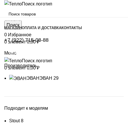
Просмотр категорий
Поиск
МАГАЗИН
ОПЛАТА И ДОСТАВКА
КОНТАКТЫ
0
Избранное
+7 (922) 715-08-88
0
элемент
0,00
₽
Магазин
Меню
Производитель
0
элемент
0,00
₽
ЭВАН
ЭВАН
29
Подходит к моделям
Stout
8