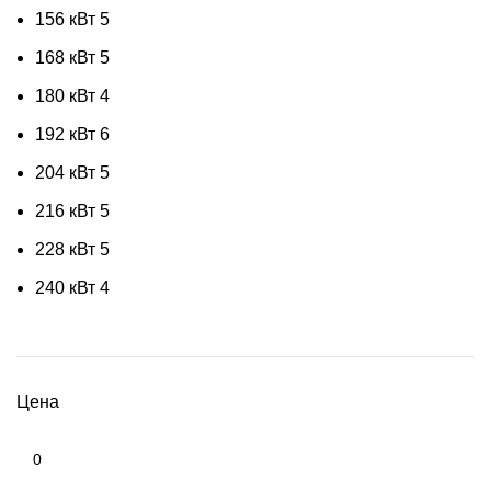
156 кВт
5
168 кВт
5
180 кВт
4
192 кВт
6
204 кВт
5
216 кВт
5
228 кВт
5
240 кВт
4
Цена
Минимальная
цена