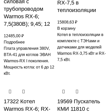
силовая с
RX-7,5 в
трубопроводом
теплоизоляции
Warmos RX-6;
15808,63
₽
7,5(380В); 9,45; 12
В корзину
Котел в теплоизоляции в
12485,00
₽
комплекте с ТЭНами и
Подробнее
датчиками для моделей
Плата управления 380V,
Warmos RX-3,75 кВт и RX-
BTA-41 для котлов ЭВАН
7,5 кВт.
Warmos-RX I поколения.
Мощность котла: от 6 до 12
кВт.
17322 Котел
19569 Пускатель
Warmos RX-6; RX-
КМИ 11810 с