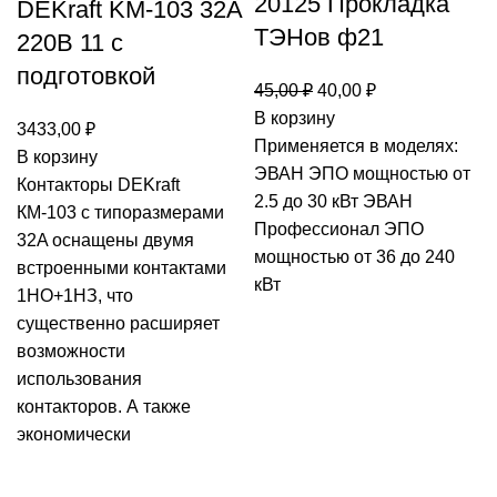
20125 Прокладка
DEKraft KM-103 32A
ТЭНов ф21
220В 11 с
подготовкой
Первоначальная
Текущая
45,00
₽
40,00
₽
цена
цена:
В корзину
3433,00
₽
составляла
40,00 ₽.
Применяется в моделях:
В корзину
45,00 ₽.
ЭВАН ЭПО мощностью от
Контакторы DEKraft
2.5 до 30 кВт ЭВАН
КМ-103 с типоразмерами
Профессионал ЭПО
32A оснащены двумя
мощностью от 36 до 240
встроенными контактами
кВт
1НО+1НЗ, что
существенно расширяет
возможности
использования
контакторов. А также
экономически