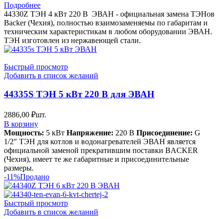
цена
цена:
Подробнее
составляла
2735,00 ₽.
44330Z ТЭН 4 кВт 220 В ЭВАН - официальная замена ТЭНов
3059,00 ₽.
Backer (Чехия), полностью взаимозаменяемы по габаритам и
техническим характеристикам в любом оборудовании ЭВАН.
ТЭН изготовлен из нержавеющей стали.
Быстрый просмотр
Добавить в список желаний
44335S ТЭН 5 кВт 220 В для ЭВАН
2886,00
₽
шт.
В корзину
Мощность:
5 кВт
Напряжение:
220 В
Присоединение:
G
1/2" ТЭН для котлов и водонагревателей ЭВАН является
официальной заменой прекратившим поставки BACKER
(Чехия), имеет те же габаритные и присоединительные
размеры.
-11%
Продано
Быстрый просмотр
Добавить в список желаний