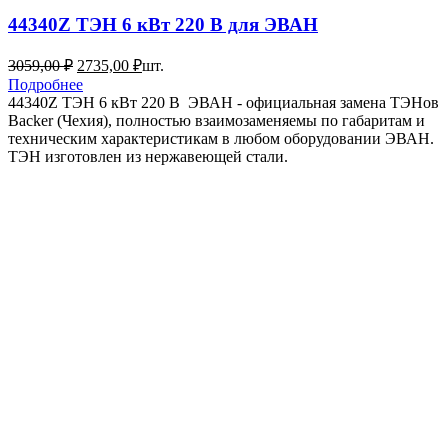
44340Z ТЭН 6 кВт 220 В для ЭВАН
Первоначальная
Текущая
3059,00
₽
2735,00
₽
шт.
цена
цена:
Подробнее
составляла
2735,00 ₽.
44340Z ТЭН 6 кВт 220 В ЭВАН - официальная замена ТЭНов
3059,00 ₽.
Backer (Чехия), полностью взаимозаменяемы по габаритам и
техническим характеристикам в любом оборудовании ЭВАН.
ТЭН изготовлен из нержавеющей стали.