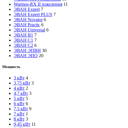
Warmos-RX II поколения
11
ЭВАН Expert
7
ЭВАН Expert PLUS
7
ЭВАН Novator
6
ЭВАН Practic
6
ЭВАН Universal
6
ЭВАН В1
7
ЭВАН С1
7
ЭВАН С2
6
ЭВАН ЭПВН
30
ЭВАН ЭПО
20
Мощность
3 кВт
4
3,75 кВт
3
4 кВт
2
4,7 кВт
3
5 кВт
5
6 кВт
6
7,5 кВт
9
7 кВт
1
8 кВт
3
9,45 кВт
11