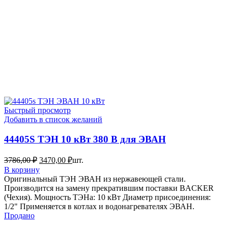
Быстрый просмотр
Добавить в список желаний
44405S ТЭН 10 кВт 380 В для ЭВАН
Первоначальная
Текущая
3786,00
₽
3470,00
₽
шт.
цена
цена:
В корзину
составляла
3470,00 ₽.
Оригинальный ТЭН ЭВАН из нержавеющей стали.
3786,00 ₽.
Производится на замену прекратившим поставки BACKER
(Чехия). Мощность ТЭНа: 10 кВт Диаметр присоединения:
1/2" Применяется в котлах и водонагревателях ЭВАН.
Продано