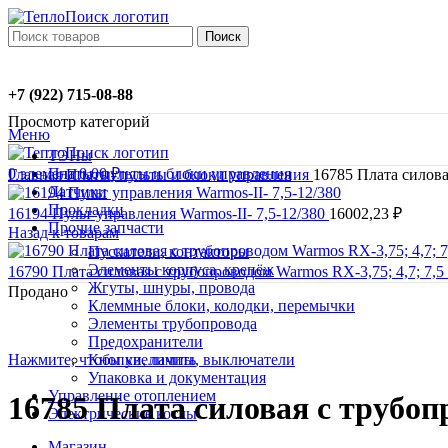
Поиск
+7 (922) 715-08-88
Просмотр категорий
Меню
ТЭНы
0
элемент
0,00
₽
Платы, пульты и блоки управления
Главная
Платы, пульты и блоки управления
16785 Плата силов
Датчики
Прокладки
16194 Пульт управления Warmos-II- 7,5-12/380
16002,23
₽
Прочие запчасти
Назад к товарам
Пускатели, контакторы
Элементы корпуса, крепёж
16790 Плата силовая с трубопроводом Warmos RX-3,75; 4,7; 7,
Жгуты, шнуры, провода
Продано
Клеммные блоки, колодки, перемычки
Элементы трубопровода
Предохранители
Нажмите, чтобы увеличить
Кнопки, лампы, выключатели
Упаковка и документация
Управление отоплением
16785 Плата силовая с трубо
Электрические котлы
Магазин