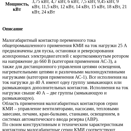
3,75 кВт, 4,7 кВт, 6 кВт, 7,5 кВт, 9,45 кВт, 9
Мощность,
кВт, 11,5 кВт, 12 кВт, 14 кВт, 15 кВт, 18 кВт, 21
кВт
кВт, 24 кВт
Описание
Малогабаритный контактор переменного тока
общепромышленного применения КМИ на ток нагрузки 25 А
предназначены для пуска, остановки и реверсирования
асинхронных электродвигателей с короткозамкнутым ротором
на напряжение до 660 В (категория применения АС-3), а
также для дистанционного управления цепями освещения,
нагревательными цепями и различными малоиндуктивными
нагрузками (категория применения АС-1). Все исполнения на
ток нагрузки до 40 А имеют одну группу замыкающих или
размыкающих дополнительных контактов. Исполнения на ток
нагрузки свыше 40 А – две группы (замыкающую и
размыкающую).
Область применения малогабаритных контакторов серии
КМИ – управление вентиляторами, насосами, тепловыми
завесами, печами, кран-балками, станками, освещением, в
системах автоматического ввода резерва (АВР).
По своим конструктивным и техническим характеристикам
контакторы малогабаритные серии КМИ соответствуют