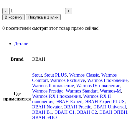
В корзину
Покупка в 1 клик
0
посетителей смотрят этот товар прямо сейчас!
Детали
Brand
ЭВАН
Stout
,
Stout PLUS
,
Warmos Classic
,
Warmos
Comfort
,
Warmos Exclusive
,
Warmos I поколение
,
Warmos II поколение
,
Warmos IV поколение
,
Warmos Prestige
,
Warmos Standart
,
Warmos-M
,
Где
Warmos-RX I поколения
,
Warmos-RX II
применяется
поколения
,
ЭВАН Expert
,
ЭВАН Expert PLUS
,
ЭВАН Novator
,
ЭВАН Practic
,
ЭВАН Universal
,
ЭВАН В1
,
ЭВАН С1
,
ЭВАН С2
,
ЭВАН ЭПВН
,
ЭВАН ЭПО