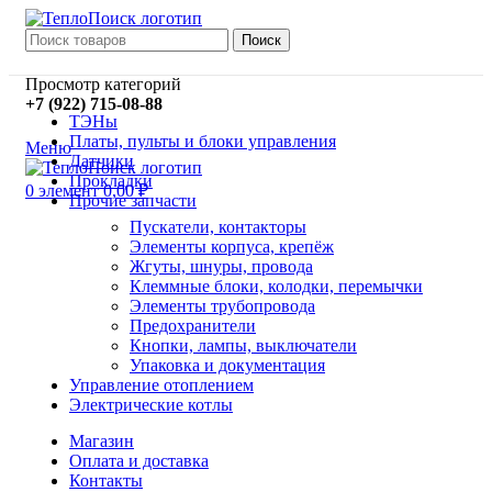
Поиск
Просмотр категорий
+7 (922) 715-08-88
ТЭНы
Платы, пульты и блоки управления
Меню
Датчики
Прокладки
0
элемент
0,00
₽
Прочие запчасти
Пускатели, контакторы
Элементы корпуса, крепёж
Жгуты, шнуры, провода
Клеммные блоки, колодки, перемычки
Элементы трубопровода
Предохранители
Кнопки, лампы, выключатели
Упаковка и документация
Управление отоплением
Электрические котлы
Магазин
Оплата и доставка
Контакты