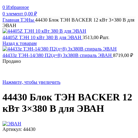
0
Избранное
0
элемент
0,00
₽
Главная
ТЭНы
44430 Блок ТЭН BACKER 12 кВт 3×380 В для
ЭВАН
44405Z ТЭН 10 кВт 380 В для ЭВАН
3513,00
₽
шт.
Назад к товарам
44433z ТЭН-14/380 П2(д=8) 3х380В спираль ЭВАН
8719,00
₽
Продано
Нажмите, чтобы увеличить
44430 Блок ТЭН BACKER 12
кВт 3×380 В для ЭВАН
Артикул:
44430