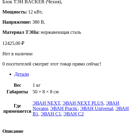
Блок ТЭН BACKER (Чехия),
Мощность:
12 кВт,
Напряжение:
380 В,
Материал ТЭНа:
нержавеющая сталь
12425,00
₽
Нет в наличии
0
посетителей смотрят этот товар прямо сейчас!
Детали
Вес
1 кг
Габариты
50 × 8 × 8 см
ЭВАН NEXT
,
ЭВАН NEXT PLUS
,
ЭВАН
Где
Novator
,
ЭВАН Practic
,
ЭВАН Universal
,
ЭВАН
применяется
В1
,
ЭВАН С1
,
ЭВАН С2
Описание