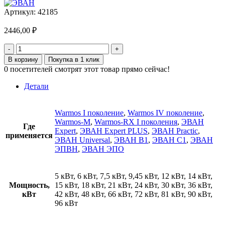
Артикул:
42185
2446,00
₽
Количество
товара
В корзину
Покупка в 1 клик
Контактор
0
посетителей смотрят этот товар прямо сейчас!
DEKraft
КМ-102
Детали
/
25А
для
Warmos I поколение
,
Warmos IV поколение
,
ЭВАН
Warmos-M
,
Warmos-RX I поколения
,
ЭВАН
Где
Expert
,
ЭВАН Expert PLUS
,
ЭВАН Practic
,
применяется
ЭВАН Universal
,
ЭВАН В1
,
ЭВАН С1
,
ЭВАН
ЭПВН
,
ЭВАН ЭПО
5 кВт, 6 кВт, 7,5 кВт, 9,45 кВт, 12 кВт, 14 кВт,
Мощность,
15 кВт, 18 кВт, 21 кВт, 24 кВт, 30 кВт, 36 кВт,
кВт
42 кВт, 48 кВт, 66 кВт, 72 кВт, 81 кВт, 90 кВт,
96 кВт