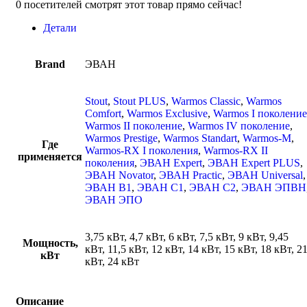
0
посетителей смотрят этот товар прямо сейчас!
Детали
Brand
ЭВАН
Stout
,
Stout PLUS
,
Warmos Classic
,
Warmos
Comfort
,
Warmos Exclusive
,
Warmos I поколение
Warmos II поколение
,
Warmos IV поколение
,
Warmos Prestige
,
Warmos Standart
,
Warmos-M
,
Где
Warmos-RX I поколения
,
Warmos-RX II
применяется
поколения
,
ЭВАН Expert
,
ЭВАН Expert PLUS
,
ЭВАН Novator
,
ЭВАН Practic
,
ЭВАН Universal
,
ЭВАН В1
,
ЭВАН С1
,
ЭВАН С2
,
ЭВАН ЭПВН
ЭВАН ЭПО
3,75 кВт, 4,7 кВт, 6 кВт, 7,5 кВт, 9 кВт, 9,45
Мощность,
кВт, 11,5 кВт, 12 кВт, 14 кВт, 15 кВт, 18 кВт, 2
кВт
кВт, 24 кВт
Описание