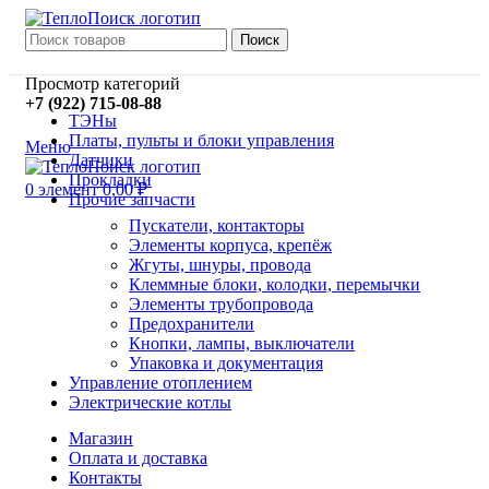
Поиск
Просмотр категорий
+7 (922) 715-08-88
ТЭНы
Платы, пульты и блоки управления
Меню
Датчики
Прокладки
0
элемент
0,00
₽
Прочие запчасти
Пускатели, контакторы
Элементы корпуса, крепёж
Жгуты, шнуры, провода
Клеммные блоки, колодки, перемычки
Элементы трубопровода
Предохранители
Кнопки, лампы, выключатели
Упаковка и документация
Управление отоплением
Электрические котлы
Магазин
Оплата и доставка
Контакты