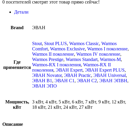
0
посетителей смотрят этот товар прямо сейчас!
Детали
Brand
ЭВАН
Stout
,
Stout PLUS
,
Warmos Classic
,
Warmos
Comfort
,
Warmos Exclusive
,
Warmos I поколение
,
Warmos II поколение
,
Warmos IV поколение
,
Warmos Prestige
,
Warmos Standart
,
Warmos-M
,
Где
Warmos-RX I поколения
,
Warmos-RX II
применяется
поколения
,
ЭВАН Expert
,
ЭВАН Expert PLUS
,
ЭВАН Novator
,
ЭВАН Practic
,
ЭВАН Universal
,
ЭВАН В1
,
ЭВАН С1
,
ЭВАН С2
,
ЭВАН ЭПВН
,
ЭВАН ЭПО
Мощность,
3 кВт, 4 кВт, 5 кВт, 6 кВт, 7 кВт, 9 кВт, 12 кВт,
кВт
18 кВт, 21 кВт, 24 кВт, 27 кВт
Описание