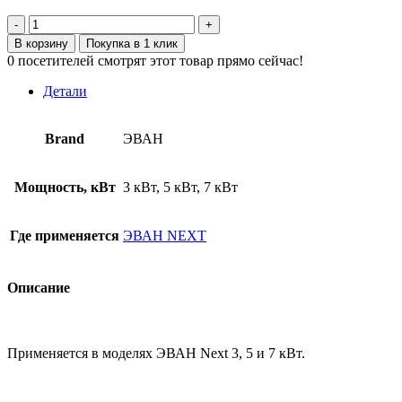
Количество
товара
В корзину
Покупка в 1 клик
21400
0
посетителей смотрят этот товар прямо сейчас!
Корпус
котла
Детали
ЭВАН
NEXT-
3-
Brand
ЭВАН
7
Мощность, кВт
3 кВт, 5 кВт, 7 кВт
Где применяется
ЭВАН NEXT
Описание
Применяется в моделях ЭВАН Next 3, 5 и 7 кВт.