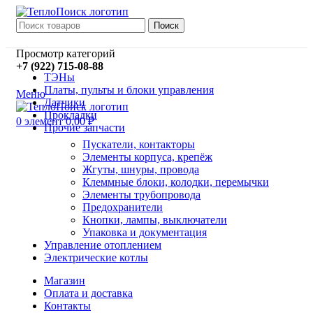
Поиск
Просмотр категорий
+7 (922) 715-08-88
ТЭНы
Платы, пульты и блоки управления
Меню
Датчики
Прокладки
0
элемент
0,00
₽
Прочие запчасти
Пускатели, контакторы
Элементы корпуса, крепёж
Жгуты, шнуры, провода
Клеммные блоки, колодки, перемычки
Элементы трубопровода
Предохранители
Кнопки, лампы, выключатели
Упаковка и документация
Управление отоплением
Электрические котлы
Магазин
Оплата и доставка
Контакты