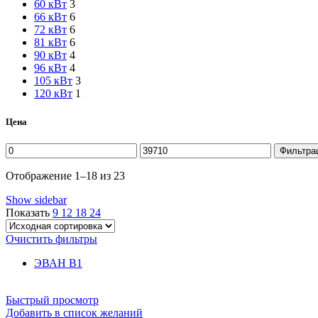
60 кВт
3
66 кВт
6
72 кВт
6
81 кВт
6
90 кВт
4
96 кВт
4
105 кВт
3
120 кВт
1
Цена
Минимальная
Максимальная
Фильтра
цена
цена
Отображение 1–18 из 23
Show sidebar
Показать
9
12
18
24
Очистить фильтры
ЭВАН В1
Быстрый просмотр
Добавить в список желаний