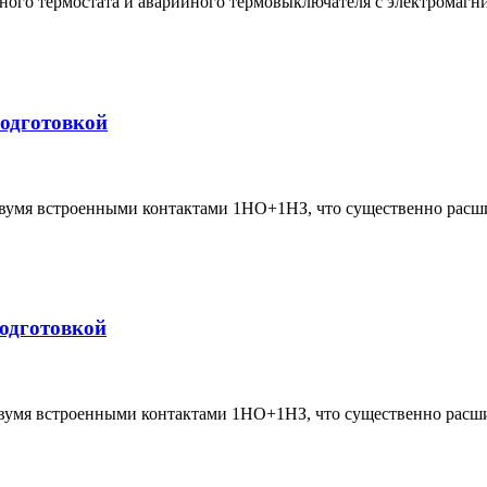
ного термостата и аварийного термовыключателя с электромаг
подготовкой
вумя встроенными контактами 1НО+1НЗ, что существенно расши
подготовкой
вумя встроенными контактами 1НО+1НЗ, что существенно расши