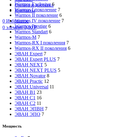
Warmos Exclusive
6
Оплата и доставка
Warmos I поколение
7
Контакты
Warmos II поколение
6
Warmos IV поколение
7
0
Избранное
Warmos Prestige
6
0
элемент
0,00
₽
Warmos Standart
6
Warmos-M
7
Warmos-RX I поколения
7
Warmos-RX II поколения
6
ЭВАН Expert
7
ЭВАН Expert PLUS
7
ЭВАН NEXT
5
ЭВАН NEXT PLUS
5
ЭВАН Novator
8
ЭВАН Practic
12
ЭВАН Universal
11
ЭВАН В1
23
ЭВАН С1
16
ЭВАН С2
11
ЭВАН ЭПВН
7
ЭВАН ЭПО
7
Мощность