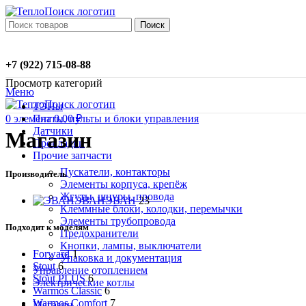
Поиск
+7 (922) 715-08-88
Просмотр категорий
Меню
ТЭНы
0
элемент
0,00
₽
Платы, пульты и блоки управления
Датчики
Магазин
Прокладки
Прочие запчасти
Пускатели, контакторы
Производитель
Элементы корпуса, крепёж
Жгуты, шнуры, провода
ЭВАН
ЭВАН
23
Клеммные блоки, колодки, перемычки
Элементы трубопровода
Подходит к моделям
Предохранители
Кнопки, лампы, выключатели
Forward
1
Упаковка и документация
Stout
6
Управление отоплением
Stout PLUS
6
Электрические котлы
Warmos Classic
6
Warmos Comfort
7
Магазин